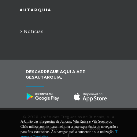
AUTARQUIA
Notícias
DESCARREGUE AQUI A APP
GESAUTARQUIA,
© 2026 União das Freguesias de Juncais, Vila
A União das Freguesias de Juncais, Vila Ruiva e Vila Soeiro do
Ruiva e Vila Soeiro do Chão. Todos os direitos
Chão utiliza cookies para melhorar a sua experiência de navegação e
reservados |
Termos e Condições
para fins estatísticos. Ao navegar está a consentir a sua utilização.
T