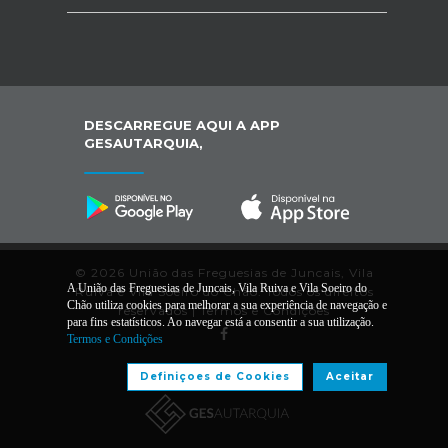
DESCARREGUE AQUI A APP
GESAUTARQUIA,
© 2026 União das Freguesias de Juncais, Vila
A União das Freguesias de Juncais, Vila Ruiva e Vila Soeiro do
Ruiva e Vila Soeiro do Chão. Todos os direitos
Chão utiliza cookies para melhorar a sua experiência de navegação e
reservados |
Termos e Condições
para fins estatísticos. Ao navegar está a consentir a sua utilização.
Termos e Condições
Desenvolvido por:
Definiçoes de Cookies
Aceitar