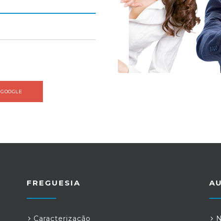
 GOOGLE
FREGUESIA
A
Caracterização
N