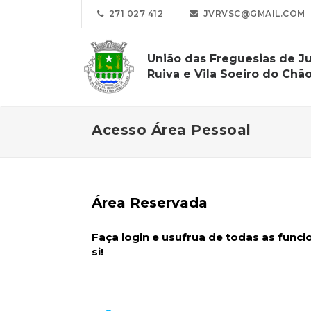
271 027 412
JVRVSC@GMAIL.COM
União das Freguesias de Ju
Ruiva e Vila Soeiro do Chã
Acesso Área Pessoal
Área Reservada
Faça login e usufrua de todas as func
si!