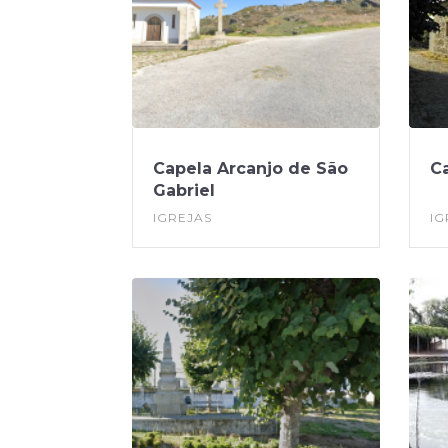
Capela Arcanjo de São
C
Gabriel
IGREJAS
IG