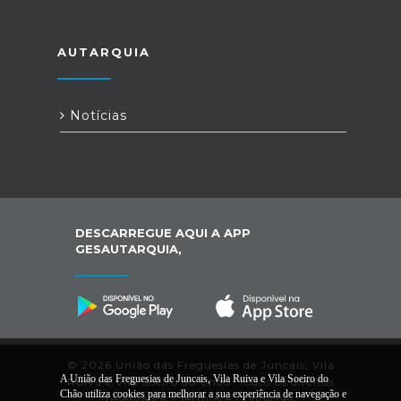
AUTARQUIA
Notícias
DESCARREGUE AQUI A APP
GESAUTARQUIA,
© 2026 União das Freguesias de Juncais, Vila
A União das Freguesias de Juncais, Vila Ruiva e Vila Soeiro do
Ruiva e Vila Soeiro do Chão. Todos os direitos
Chão utiliza cookies para melhorar a sua experiência de navegação e
reservados |
Termos e Condições