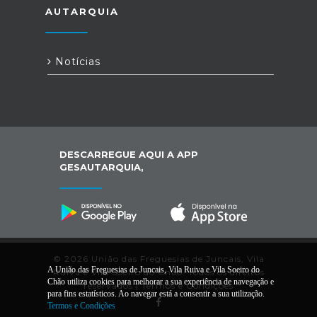
AUTARQUIA
Notícias
DESCARREGUE AQUI A APP
GESAUTARQUIA,
© 2026 União das Freguesias de Juncais, Vila
A União das Freguesias de Juncais, Vila Ruiva e Vila Soeiro do
Ruiva e Vila Soeiro do Chão. Todos os direitos
Chão utiliza cookies para melhorar a sua experiência de navegação e
reservados |
Termos e Condições
para fins estatísticos. Ao navegar está a consentir a sua utilização.
Termos e Condições